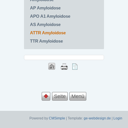
AP Amyloidose
APO A1 Amyloidose
AS Amyloidose
ATTR Amyloidose
TTR Amyloidose
Seite
Menü
Powered by
CMSimple
| Template:
ge-webdesign.de
|
Login