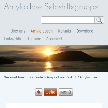
Amyloidose Selbshilfegruppe
Über uns
Amyloidosen
Kontakt
Download
Links/Hilfe
Termine
Abschied
Sie sind hier:
Startseite
>
Amyloidosen
>
ATTR Amyloidose
Seite
Menü